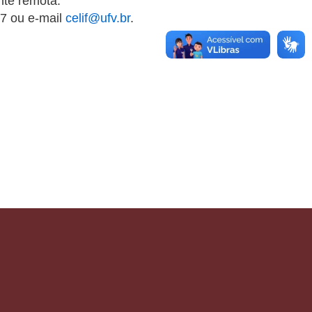
nte remota.
07 ou e-mail
celif@ufv.br
.