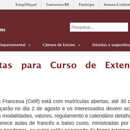
Simplifique!
Comunica BR
Participe
Acesso à infor
Search
tes
for:
Departamental
Câmara de Ensino
Dúvidas e sugestões
ertas para Curso de Exte
rancesa (Celif) está com matrículas abertas, até 30 de
eçarão no dia 2 de agosto e os interessados devem a
 modalidades, valores, regulamento e calendário detalh
ferece aulas de francês a baixo custo, ministradas p