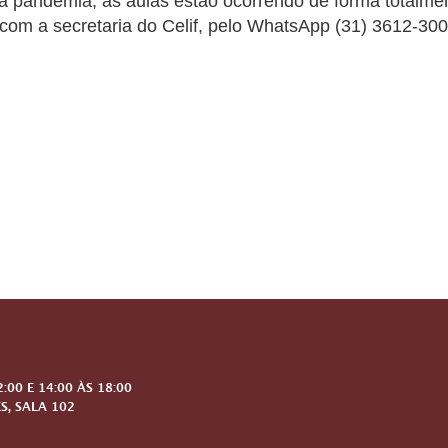
 a pandemia, as aulas estão ocorrendo de forma totalme
com a secretaria do Celif, pelo WhatsApp (31) 3612-30
00 E 14:00 ÀS 18:00
S, SALA 102