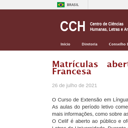
BRASIL
CCH
Centro de Ciências
Humanas, Letras e Ar
Início
Diretoria
Conselho 
Matrículas ab
Francesa
26 de julho de 2021
O Curso de Extensão em Língua F
As aulas do período letivo com
mais informações, como sobre as
O Celif é aberto ao público e o