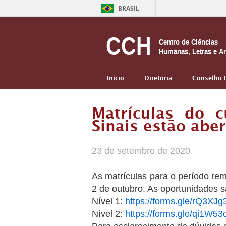
BRASIL
CCH
Centro de Ciências
Humanas, Letras e Ar
Início
Diretoria
Conselho 
Matrículas do 
Sinais estão abe
23 de setembro de 2020
As matrículas para o período rem
2 de outubro. As oportunidades sã
Nível 1:
https://forms.gle/rQ3X
Nível 2:
https://forms.gle/qi1W