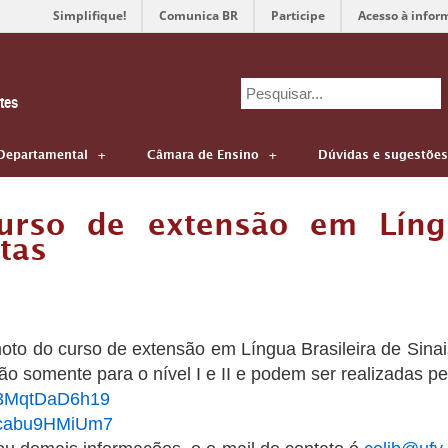
Simplifique!
Comunica BR
Participe
Acesso à infor
Search
tes
for:
Departamental
Câmara de Ensino
Dúvidas e sugestões
curso de extensão em Língu
rtas
oto do curso de extensão em Língua Brasileira de Sinai
o somente para o nível I e II e podem ser realizadas pe
Jg3MqtDaD6h19
53cabu9HMiUm7