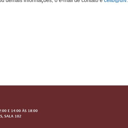
ou demais informações, o e-mail de contato é
celib@ufv.
00 E 14:00 ÀS 18:00
S, SALA 102