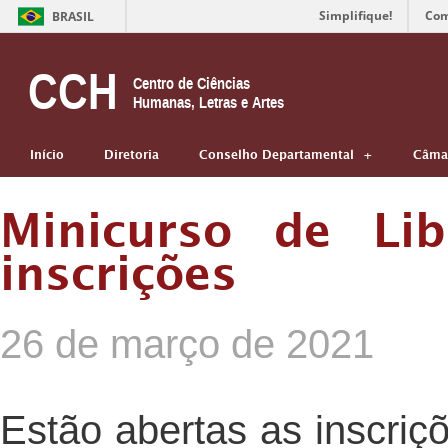
Simplifique!
Com
BRASIL
CCH
Centro de Ciências
Humanas, Letras e Artes
Início
Diretoria
Conselho Departamental
Câmar
Minicurso de Lib
inscrições
26 de março de 2021
Estão abertas as inscriç