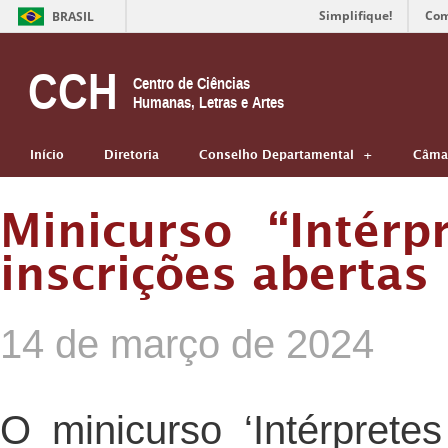
Simplifique!
Com
BRASIL
CCH
Centro de Ciências
Humanas, Letras e Artes
Início
Diretoria
Conselho Departamental
Câmar
Minicurso “Intér
inscrições abertas
14 de março de 2024
O minicurso ‘Intérprete