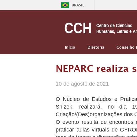
BRASIL
CCH
Centro de Ciências
Humanas, Letras e Ar
Início
Diretoria
Conselho 
NEPARC realiza s
10 de agosto de 2021
O Núcleo de Estudos e Prática
Snizek, realizará, no dia 1
Criação/(Des)organizações dos 
O evento resulta de encontros e
praticar aulas virtuais de GYR