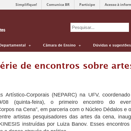
Simplifique!
Comunica BR
Participe
Acesso à infor
Search
tes
for:
Departamental
Câmara de Ensino
Dúvidas e sugestões
érie de encontros sobre arte
s Artístico-Corporais (NEPARC) na UFV, coordenado 
9/08 (quinta-feira), o primeiro encontro do eve
Corpos na Cena”, em parceria com o Núcleo Dédalos e
ntre artistas pesquisadores das artes da cena, inaug
OKINESIS instruídas por Luiza Banov. Esses encontros 