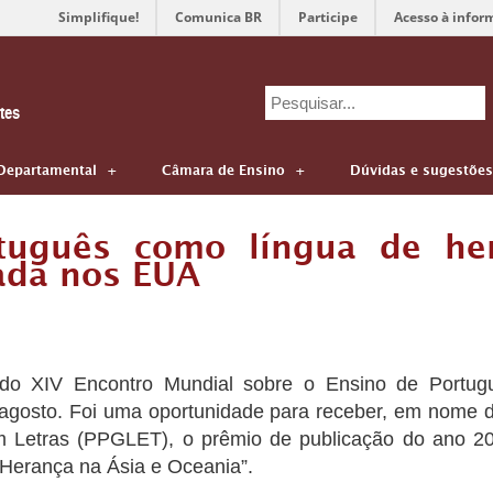
Simplifique!
Comunica BR
Participe
Acesso à infor
Search
tes
for:
Departamental
Câmara de Ensino
Dúvidas e sugestões
tuguês como língua de he
ada nos EUA
 do XIV Encontro Mundial sobre o Ensino de Portu
 agosto. Foi uma oportunidade para receber, em nome d
Letras (PPGLET), o prêmio de publicação do ano 2
 Herança na Ásia e Oceania”.