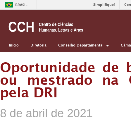
Simplifique!
Com
BRASIL
CCH
Centro de Ciências
Humanas, Letras e Artes
Início
Diretoria
Conselho Departamental
Câmar
Oportunidade de 
ou mestrado na C
pela DRI
8 de abril de 2021