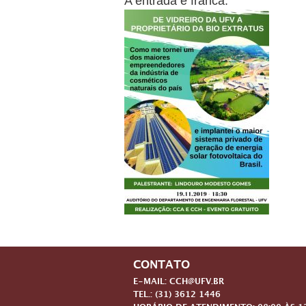
A entrada é franca.
CONTATO
E-MAIL: CCH@UFV.BR
TEL.: (31) 3612 1446