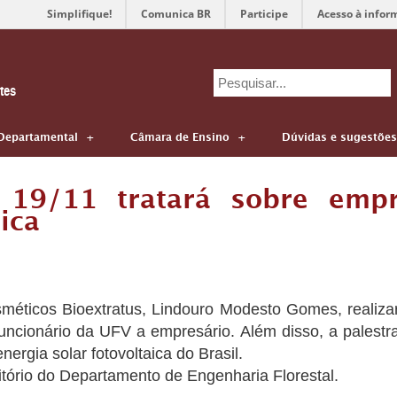
Simplifique!
Comunica BR
Participe
Acesso à infor
Search
tes
for:
Departamental
Câmara de Ensino
Dúvidas e sugestões
a 19/11 tratará sobre emp
ica
éticos Bioextratus, Lindouro Modesto Gomes, realizará
 funcionário da UFV a empresário. Além disso, a pales
rgia solar fotovoltaica do Brasil.
itório do Departamento de Engenharia Florestal.