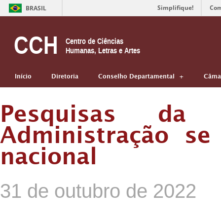
Simplifique!
Com
BRASIL
CCH
Centro de Ciências
Humanas, Letras e Artes
Início
Diretoria
Conselho Departamental
Câmar
Pesquisas da 
Administração se
nacional
31 de outubro de 2022