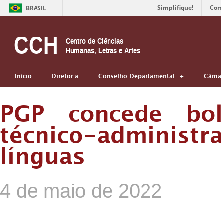
Simplifique!
Com
BRASIL
CCH
Centro de Ciências
Humanas, Letras e Artes
Início
Diretoria
Conselho Departamental
Câmar
PGP concede bol
técnico-administ
línguas
4 de maio de 2022