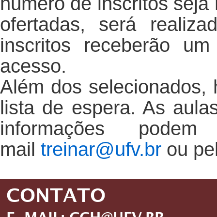
número de inscritos seja
ofertadas, será realiz
inscritos receberão u
acesso.
Além dos selecionados, 
lista de espera. As aul
informações pode
mail
treinar@ufv.br
ou pel
CONTATO