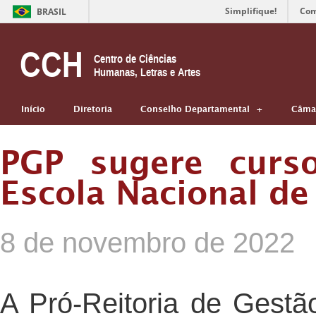
Simplifique!
Com
BRASIL
CCH
Centro de Ciências
Humanas, Letras e Artes
Início
Diretoria
Conselho Departamental
Câmar
PGP sugere curso
Escola Nacional de
8 de novembro de 2022
A Pró-Reitoria de Gest