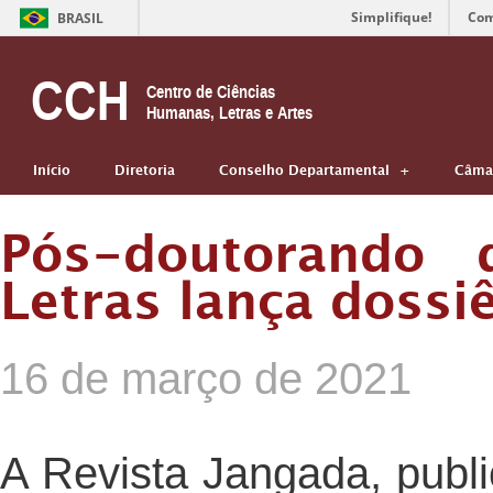
Simplifique!
Com
BRASIL
CCH
Centro de Ciências
Humanas, Letras e Artes
Início
Diretoria
Conselho Departamental
Câmar
Pós-doutorando 
Letras lança dossi
16 de março de 2021
A Revista Jangada, publi