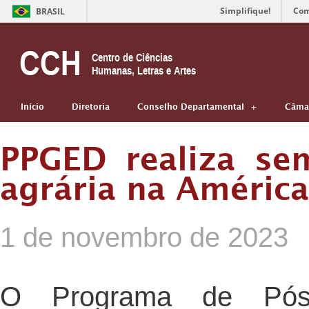
Simplifique!
Com
BRASIL
CCH
Centro de Ciências
Humanas, Letras e Artes
Início
Diretoria
Conselho Departamental
Câmar
PPGED realiza se
agrária na América
1 de novembro de 2023
O Programa de Pós