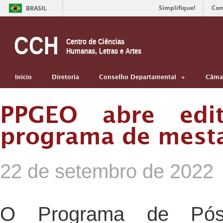
Simplifique!
Com
BRASIL
CCH
Centro de Ciências
Humanas, Letras e Artes
Início
Diretoria
Conselho Departamental
Câmar
PPGEO abre edit
programa de mest
22 de setembro de 2022
O Programa de Pós-