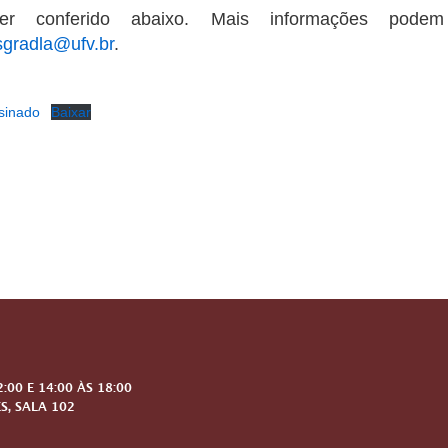
r conferido abaixo. Mais informações podem
sgradla@ufv.br
.
sinado
Baixar
00 E 14:00 ÀS 18:00
S, SALA 102