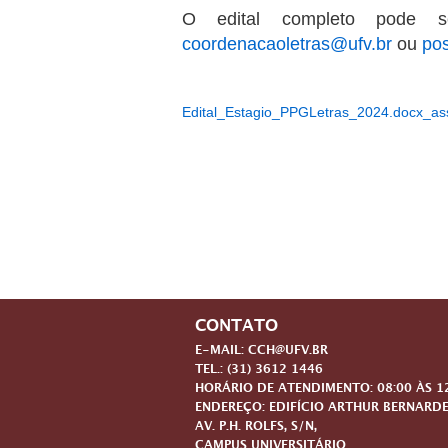
O edital completo pode se
coordenacaoletras@ufv.br
ou
po
Edital_Estagio_PPGLetras_2024.docx_as
CONTATO
E-MAIL: CCH@UFV.BR
TEL.: (31) 3612 1446
HORÁRIO DE ATENDIMENTO: 08:00 ÀS 12:
ENDEREÇO: EDIFÍCIO ARTHUR BERNARDE
AV. P.H. ROLFS, S/N,
CAMPUS UNIVERSITÁRIO