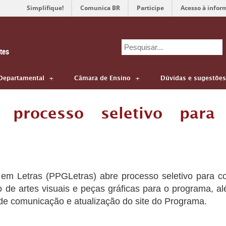
Simplifique!
Comunica BR
Participe
Acesso à infor
Search
tes
for:
Departamental
Câmara de Ensino
Dúvidas e sugestões
 processo seletivo para
 Letras (PPGLetras) abre processo seletivo para co
o de artes visuais e peças gráficas para o programa,
 de comunicação e atualização do site do Programa.