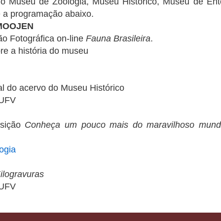
o Museu de Zoologia, Museu Histórico, Museu de Ento
e a programação abaixo.
MOOJEN
o Fotográfica on-line
Fauna Brasileira
.
re a história do museu
al do acervo do Museu Histórico
 UFV
osição
Conheça um pouco mais do maravilhoso mundo
ogia
ilogravuras
UFV