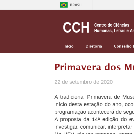
BRASIL
CCH
Centro de Ciências
Humanas, Letras e Ar
Início
Diretoria
Conselho 
Primavera dos M
22 de setembro de 2020
A tradicional Primavera de Muse
início desta estação do ano, oc
programação acontecerá de segun
A proposta da 14ª edição do ev
investigar, comunicar, interpretar