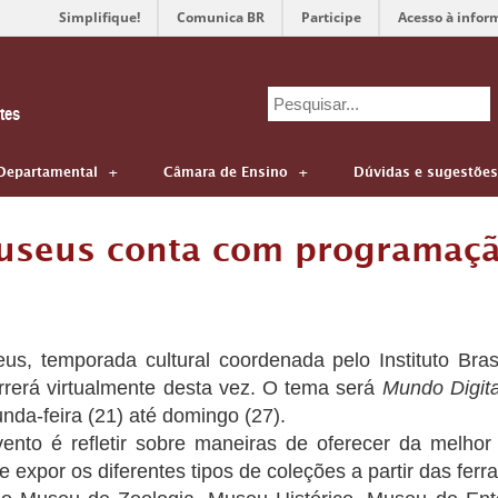
Simplifique!
Comunica BR
Participe
Acesso à infor
Search
tes
for:
Departamental
Câmara de Ensino
Dúvidas e sugestões
useus conta com programação
us, temporada cultural coordenada pelo Instituto Bra
orrerá virtualmente desta vez. O tema será
Mundo Digit
da-feira (21) até domingo (27).
ento é refletir sobre maneiras de oferecer da melhor 
 e expor os diferentes tipos de coleções a partir das ferr