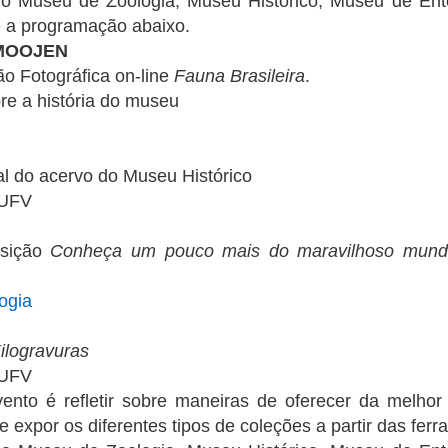
o Museu de Zoologia, Museu Histórico, Museu de Ento
e a programação abaixo.
MOOJEN
o Fotográfica on-line
Fauna Brasileira
.
re a história do museu
al do acervo do Museu Histórico
 UFV
osição
Conheça um pouco mais do maravilhoso mundo
ogia
ilogravuras
UFV
ento é refletir sobre maneiras de oferecer da melhor 
 e expor os diferentes tipos de coleções a partir das ferr