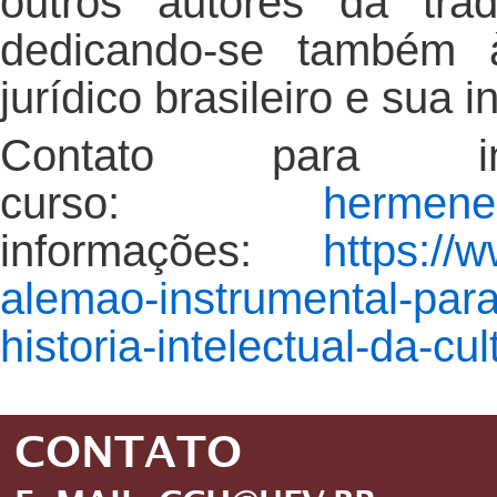
outros autores da tra
dedicando-se também 
jurídico brasileiro e sua 
Contato para i
curso:
hermeneu
informações:
https://
alemao-instrumental-par
historia-intelectual-da-cu
CONTATO