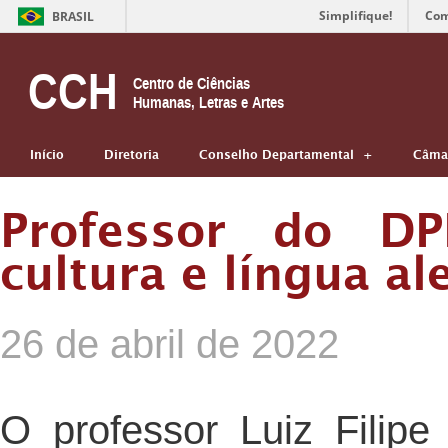
Simplifique!
Com
BRASIL
CCH
Centro de Ciências
Humanas, Letras e Artes
Início
Diretoria
Conselho Departamental
Câmar
Professor do DP
cultura e língua a
26 de abril de 2022
O professor Luiz Filip