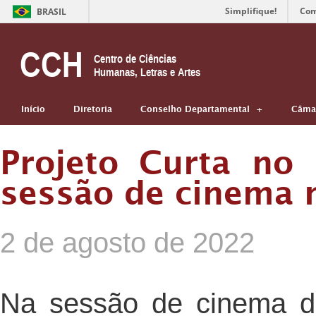
Simplifique!
Com
BRASIL
CCH
Centro de Ciências
Humanas, Letras e Artes
Início
Diretoria
Conselho Departamental
Câmar
Projeto Curta no
sessão de cinema n
2 de agosto de 2022
Na sessão de cinema d