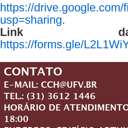
https://drive.google.c
usp=sharing
.
Link da 
https://forms.gle/L2L1
CONTATO
E-MAIL: CCH@UFV.BR
TEL.: (31) 3612 1446
HORÁRIO DE ATENDIMENTO: 
18:00