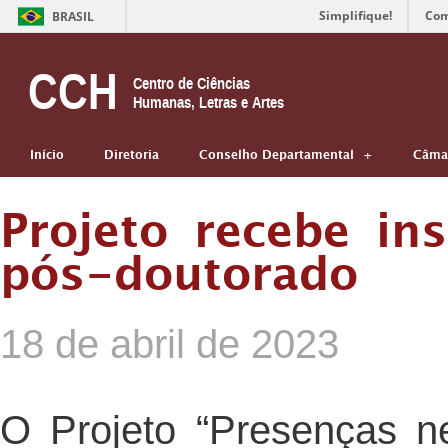
Simplifique!
Com
BRASIL
CCH
Centro de Ciências
Humanas, Letras e Artes
Início
Diretoria
Conselho Departamental
Câmar
Projeto recebe in
pós-doutorado
18 de abril de 2023
O Projeto “Presenças 