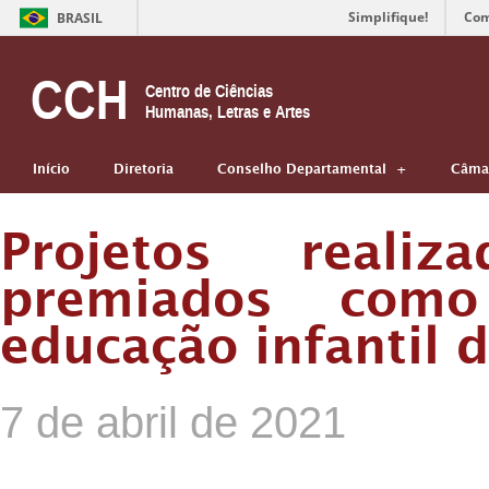
Simplifique!
Com
BRASIL
CCH
Centro de Ciências
Humanas, Letras e Artes
Início
Diretoria
Conselho Departamental
Câmar
Projetos real
premiados como
educação infantil 
7 de abril de 2021