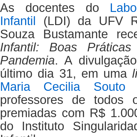
As docentes do
Labo
Infantil
(LDI) da UFV Ri
Souza Bustamante re
Infantil: Boas Prátic
Pandemia
. A divulgaçã
último dia 31, em uma
l
Maria Cecilia Souto V
professores de todos o
premiadas com R$ 1.00
do Instituto Singular