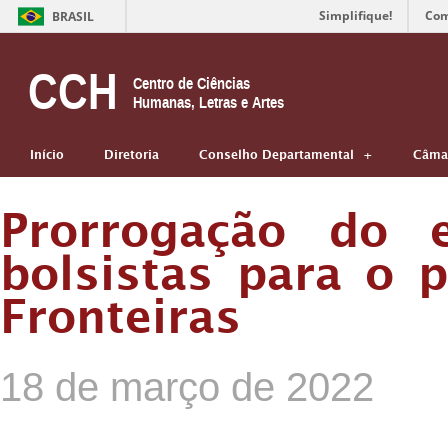
Simplifique!
Com
BRASIL
CCH
Centro de Ciências
Humanas, Letras e Artes
Início
Diretoria
Conselho Departamental
Câmar
Prorrogação do e
bolsistas para o
Fronteiras
18 de março de 2022