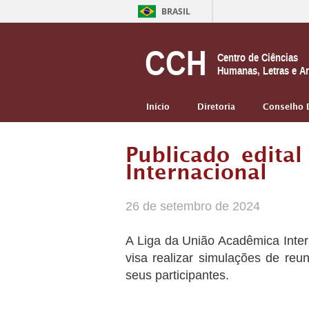
BRASIL
CCH
Centro de Ciências
Humanas, Letras e Ar
Início
Diretoria
Conselho 
Publicado edita
Internacional
26 de setembro de 2024
A Liga da União Acadêmica Intern
visa realizar simulações de re
seus participantes.