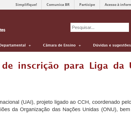
Simplifique!
Comunica BR
Participe
Acesso à infor
Search
tes
for:
Departamental
Câmara de Ensino
Dúvidas e sugestões
l de inscrição para Liga da
acional (UAI), projeto ligado ao CCH, coordenado pelo
uniões da Organização das Nações Unidas (ONU), bem