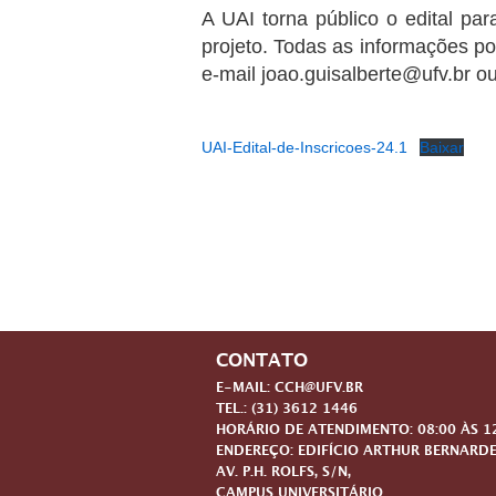
A UAI torna público o edital pa
projeto. Todas as informações p
e-mail joao.guisalberte@ufv.br ou
UAI-Edital-de-Inscricoes-24.1
Baixar
CONTATO
E-MAIL: CCH@UFV.BR
TEL.: (31) 3612 1446
HORÁRIO DE ATENDIMENTO: 08:00 ÀS 12:
ENDEREÇO: EDIFÍCIO ARTHUR BERNARDE
AV. P.H. ROLFS, S/N,
CAMPUS UNIVERSITÁRIO