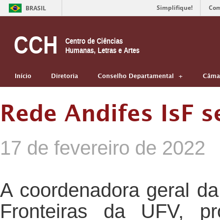
Simplifique!
Com
BRASIL
CCH
Centro de Ciências
Humanas, Letras e Artes
Início
Diretoria
Conselho Departamental
Câmar
Rede Andifes IsF s
17 de fevereiro de 2022
A coordenadora geral d
Fronteiras da UFV, pr