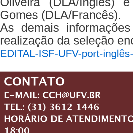
Oliveira (DLA/Inglês) 
Gomes (DLA/Francês).
As demais informações
realização da seleção en
EDITAL-ISF-UFV-port-inglês-
CONTATO
E-MAIL: CCH@UFV.BR
TEL.: (31) 3612 1446
HORÁRIO DE ATENDIMENTO: 
18:00