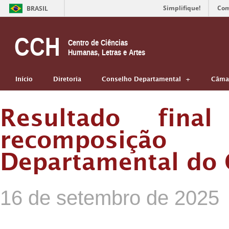
Simplifique!
Com
BRASIL
CCH
Centro de Ciências
Humanas, Letras e Artes
Início
Diretoria
Conselho Departamental
Câmar
Resultado fina
recomposiç
Departamental do
16 de setembro de 2025