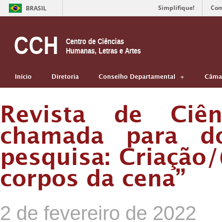
Simplifique!
Com
BRASIL
CCH
Centro de Ciências
Humanas, Letras e Artes
Início
Diretoria
Conselho Departamental
Câmar
Revista de Ciê
chamada para do
pesquisa: Criação
corpos da cena”
2 de fevereiro de 2022