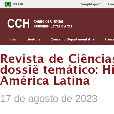
Simplifique!
Com
BRASIL
CCH
Centro de Ciências
Humanas, Letras e Artes
Início
Diretoria
Conselho Departamental
Câmar
Revista de Ciênci
dossiê temático: H
América Latina
17 de agosto de 2023