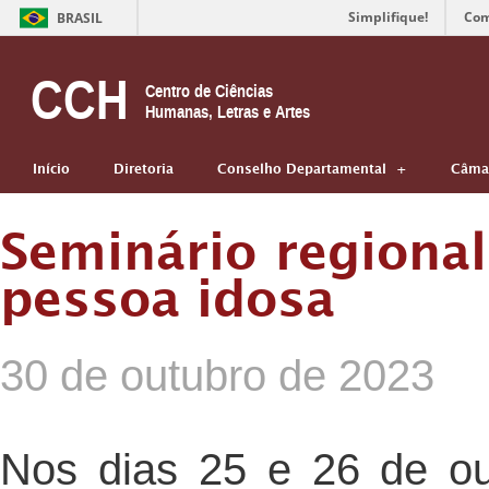
Simplifique!
Com
BRASIL
CCH
Centro de Ciências
Humanas, Letras e Artes
Início
Diretoria
Conselho Departamental
Câmar
Seminário regional
pessoa idosa
30 de outubro de 2023
Nos dias 25 e 26 de o