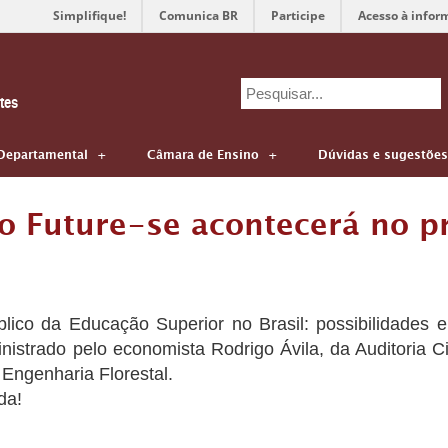
Simplifique!
Comunica BR
Participe
Acesso à infor
Search
tes
for:
Departamental
Câmara de Ensino
Dúvidas e sugestões
o Future-se acontecerá no p
ico da Educação Superior no Brasil: possibilidades e
inistrado pelo economista Rodrigo Ávila, da Auditoria C
Engenharia Florestal.
da!