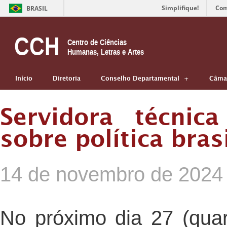
Simplifique!
Com
BRASIL
CCH
Centro de Ciências
Humanas, Letras e Artes
Início
Diretoria
Conselho Departamental
Câmar
Servidora técnic
sobre política bras
14 de novembro de 2024
No próximo dia 27 (quart