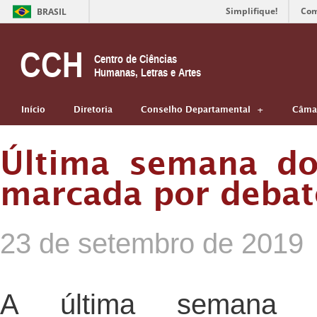
Simplifique!
Com
BRASIL
CCH
Centro de Ciências
Humanas, Letras e Artes
Início
Diretoria
Conselho Departamental
Câmar
Última semana do
marcada por debat
23 de setembro de 2019
A última seman