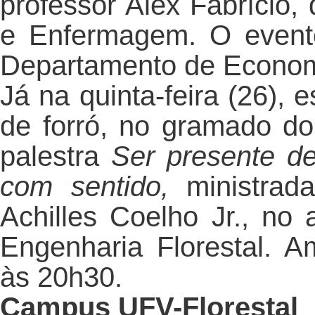
professor Alex Fabrício
e Enfermagem. O evento
Departamento de Econom
Já na quinta-feira (26), 
de forró, no gramado do
palestra
Ser presente d
com sentido,
ministrad
Achilles Coelho Jr., no
Engenharia Florestal. 
às 20h30.
Campus UFV-Florestal