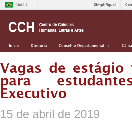
Simplifique!
Com
BRASIL
CCH
Centro de Ciências
Humanas, Letras e Artes
Início
Diretoria
Conselho Departamental
Câmar
Vagas de estágio 
para estudante
Executivo
15 de abril de 2019