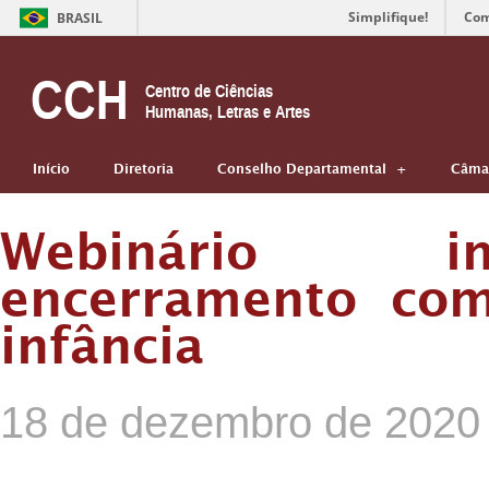
Simplifique!
Com
BRASIL
CCH
Centro de Ciências
Humanas, Letras e Artes
Início
Diretoria
Conselho Departamental
Câmar
Webinário in
encerramento com
infância
18 de dezembro de 2020